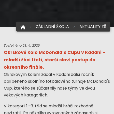
ZÁKLADNÍ ŠKOLA
AKTUALITY ZŠ
Zveřejněno 23. 4. 2026
Okrskové kolo McDonald’s Cupu v Kadani -
mladší žáci třetí, starší slaví postup do
okresního finále.
Okrskovým kolem začal v Kadani
další ročník
oblíbeného školního fotbalového turnaje
McDonald's
Cup
, kterého se zúčastnily naše týmy ve dvou
věkových kategoriích.
V kategorii 1.–3. tříd se mladší hráči rozhodně
neztratili. Po několika vyrovnaných zápasech si