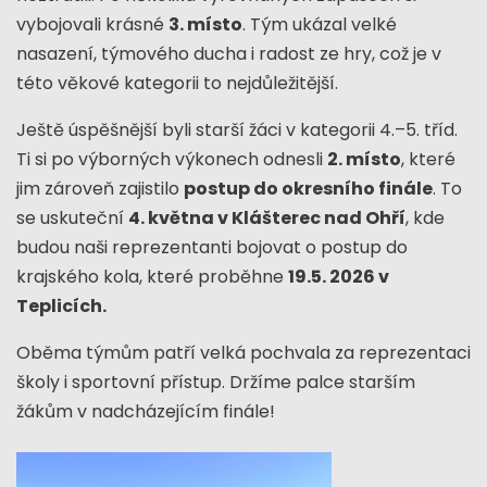
vybojovali krásné
3. místo
. Tým ukázal velké
nasazení, týmového ducha i radost ze hry, což je v
této věkové kategorii to nejdůležitější.
Ještě úspěšnější byli starší žáci v kategorii 4.–5. tříd.
Ti si po výborných výkonech odnesli
2. místo
, které
jim zároveň zajistilo
postup do okresního finále
. To
se uskuteční
4. května v
Klášterec nad Ohří
, kde
budou naši reprezentanti bojovat o postup do
krajského kola, které proběhne
19.5. 2026 v
Teplicích.
Oběma týmům patří velká pochvala za reprezentaci
školy i sportovní přístup. Držíme palce starším
žákům v nadcházejícím finále!