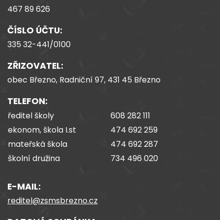
467 89 626
ČÍSLO ÚČTU:
335 32-441/0100
ZŘIZOVATEL:
obec Březno, Radniční 97, 431 45 Březno
TELEFON:
ředitel školy
608 282 111
ekonom, škola I.st
474 692 259
mateřská škola
474 692 287
školní družina
734 496 020
E-MAIL:
reditel@zsmsbrezno.cz