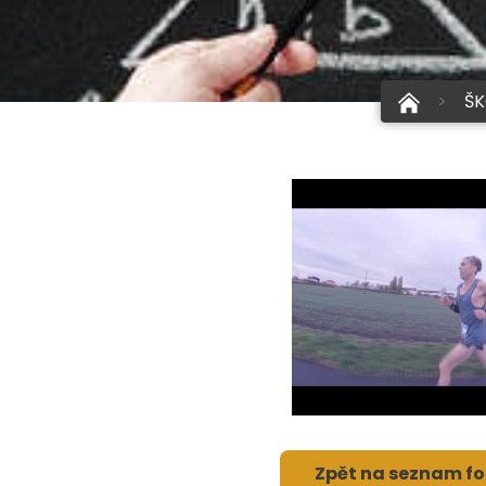
ŠK
Zpět na seznam fo