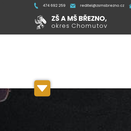
474 692 259
reditel@zsmsbrezno.cz
ZŠ A MŠ BŘEZNO,
okres Chomutov