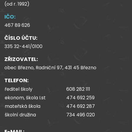
(od
r.
1992)
IČO:
467 89 626
ČÍSLO ÚČTU:
335 32-441/0100
ZŘIZOVATEL:
obec Březno, Radniční 97, 431 45 Březno
TELEFON:
ředitel školy
608 282 111
ekonom, škola I.st
474 692 259
mateřská škola
474 692 287
školní družina
734 496 020
E-MAIL: