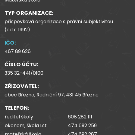
TYP ORGANIZACE:
příspěvková organizace s právní subjektivitou
(od
r.
1992)
IČO:
467 89 626
ČÍSLO ÚČTU:
335 32-441/0100
ZŘIZOVATEL:
obec Březno, Radniční 97, 431 45 Březno
TELEFON:
ředitel školy
608 282 111
ekonom, škola I.st
474 692 259
mateřská škola
474 692 287