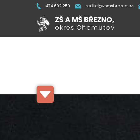
474 692 259
reditel@zsmsbrezno.cz
ZŠ A MŠ BŘEZNO,
okres Chomutov