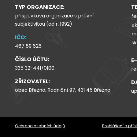
TYP ORGANIZACE:
T
příspěvková organizace s právní
ře
subjektivitou (od
r.
1992)
ek
ma
IČO:
šk
467 89 626
ČÍSLO ÚČTU:
E
335 32-441/0100
re
ZŘIZOVATEL:
D
obec Březno, Radniční 97, 431 45 Březno
u
Ochrana osobních údajů
Prohlášení o přís