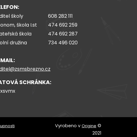
ELEFON:
ditel školy
608 282 111
onom, škola I.st
474 692 259
teřská škola
474 692 287
olní družina
734 496 020
-MAIL:
ditel@zsmsbrezno.cz
ATOVÁ SCHRÁNKA:
pxsvmx
Vyrobeno v
©
tupnosti
Origine
2021