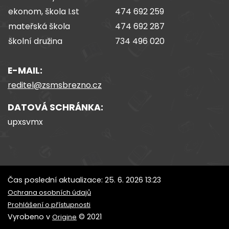
ekonom, škola I.st
474 692 259
mateřská škola
474 692 287
školní družina
734 496 020
E-MAIL:
reditel@zsmsbrezno.cz
DATOVÁ SCHRÁNKA:
upxsvmx
Čas poslední aktualizace: 25. 6. 2026 13:23
Ochrana osobních údajů
Prohlášení o přístupnosti
Vyrobeno v
© 2021
Origine