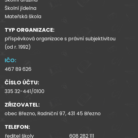
Školní jídelna
Mateřská škola
TYP ORGANIZACE:
příspěvková organizace s právní subjektivitou
(od
r.
1992)
IČO:
467 89 626
ČÍSLO ÚČTU:
335 32-441/0100
ZŘIZOVATEL:
obec Březno, Radniční 97, 431 45 Březno
TELEFON:
ředitel školy
608 282 111