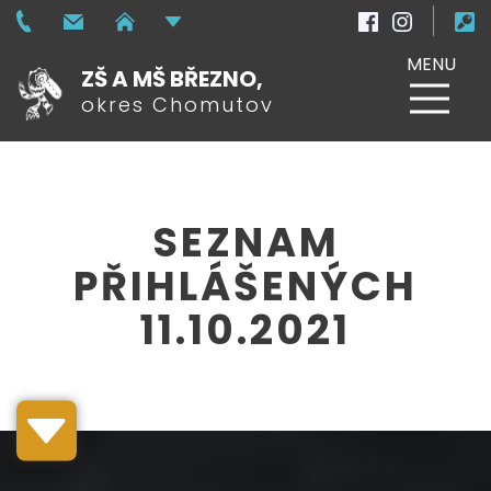
MENU
ZŠ A MŠ BŘEZNO,
okres Chomutov
SEZNAM
PŘIHLÁŠENÝCH
11.10.2021