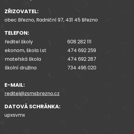
ZŘIZOVATEL:
obec Březno, Radniční 97, 431 45 Březno
TELEFON:
ředitel školy
608 282 111
ekonom, škola I.st
474 692 259
mateřská škola
474 692 287
školní družina
734 496 020
E-MAIL:
reditel@zsmsbrezno.cz
DATOVÁ SCHRÁNKA:
upxsvmx