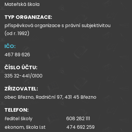
Mateřská škola
TYP ORGANIZACE:
příspěvková organizace s právní subjektivitou
(od
r.
1992)
IČO:
467 89 626
ČÍSLO ÚČTU:
335 32-441/0100
ZŘIZOVATEL:
obec Březno, Radniční 97, 431 45 Březno
TELEFON:
ředitel školy
608 282 111
ekonom, škola I.st
474 692 259