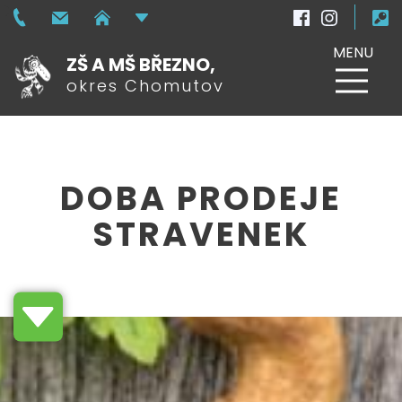
MENU
ZŠ A MŠ BŘEZNO,
okres Chomutov
DOBA PRODEJE
STRAVENEK