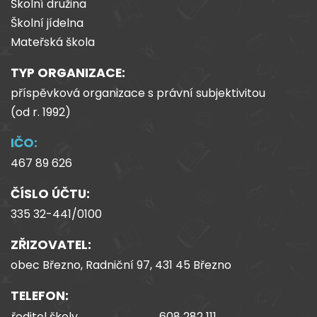
Školní družina
Školní jídelna
Mateřská škola
TYP ORGANIZACE:
příspěvková organizace s právní subjektivitou
(od
r.
1992)
IČO:
467 89 626
ČÍSLO ÚČTU:
335 32-441/0100
ZŘIZOVATEL:
obec Březno, Radniční 97, 431 45 Březno
TELEFON:
ředitel školy
608 282 111