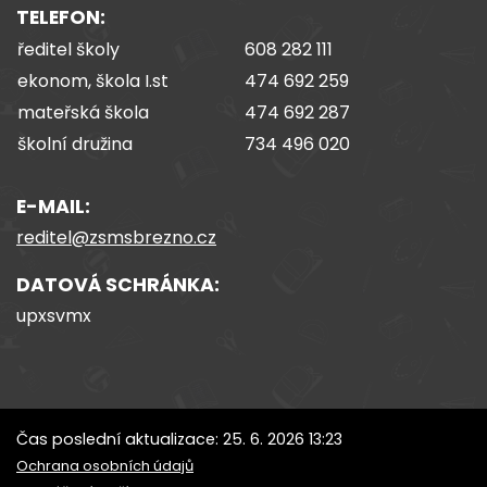
TELEFON:
ředitel školy
608 282 111
ekonom, škola I.st
474 692 259
mateřská škola
474 692 287
školní družina
734 496 020
E-MAIL:
reditel@zsmsbrezno.cz
DATOVÁ SCHRÁNKA:
upxsvmx
Čas poslední aktualizace: 25. 6. 2026 13:23
Ochrana osobních údajů