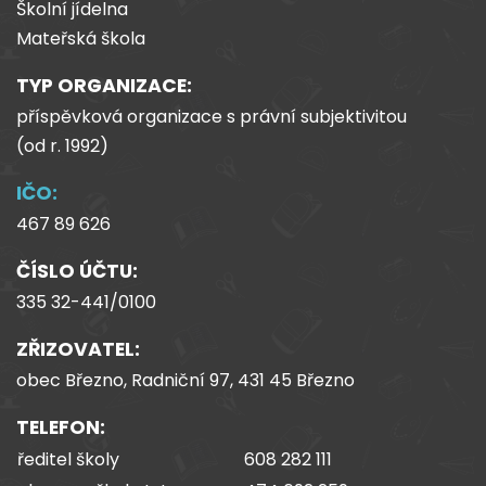
Školní jídelna
Mateřská škola
TYP ORGANIZACE:
příspěvková organizace s právní subjektivitou
(od
r.
1992)
IČO:
467 89 626
ČÍSLO ÚČTU:
335 32-441/0100
ZŘIZOVATEL:
obec Březno, Radniční 97, 431 45 Březno
TELEFON:
ředitel školy
608 282 111