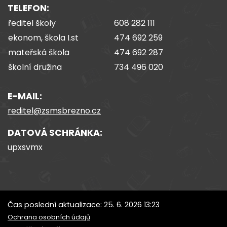
TELEFON:
ředitel školy
608 282 111
ekonom, škola I.st
474 692 259
mateřská škola
474 692 287
školní družina
734 496 020
E-MAIL:
reditel@zsmsbrezno.cz
DATOVÁ SCHRÁNKA:
upxsvmx
Čas poslední aktualizace: 25. 6. 2026 13:23
Ochrana osobních údajů