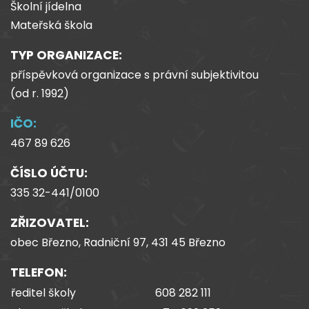
Školní jídelna
Mateřská škola
TYP ORGANIZACE:
příspěvková organizace s právní subjektivitou
(od
r.
1992)
IČO:
467 89 626
ČÍSLO ÚČTU:
335 32-441/0100
ZŘIZOVATEL:
obec Březno, Radniční 97, 431 45 Březno
TELEFON:
ředitel školy
608 282 111