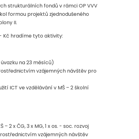
ých strukturálních fondů v rámci OP VVV
kol formou projektů zjednodušeného
lony II.
 - Kč hradíme tyto aktivity:
3 úvazku na 23 měsíců)
prostřednictvím vzájemných návštěv pro
ití ICT ve vzdělávání v MŠ – 2 školní
 2 x ČG, 3 x MG, 1 x os. - soc. rozvoj
 prostřednictvím vzájemných návštěv