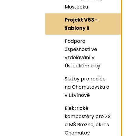
Mostecku
Projekt V63 -
šablony II
Podpora
úspěšnosti ve
vzdělávání v
Ústeckém kraji
Služby pro rodiče
na Chomutovsku a
v Litvínově
Elektrické
kompostéry pro ZŠ
a MŠ Březno, okres
Chomutov