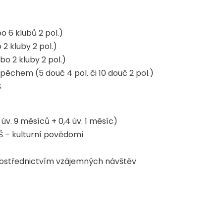
o 6 klubů 2 pol.)
 2 kluby 2 pol.)
bo 2 kluby 2 pol.)
ěchem (5 douč 4 pol. či 10 douč 2 pol.)
 ZŠ
úv. 9 měsíců + 0,4 úv. 1 měsíc)
Š – kulturní povědomí
prostřednictvím vzájemných návštěv