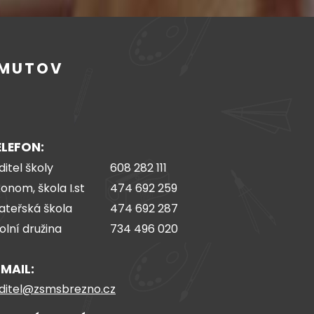
OMUTOV
ELEFON:
ditel školy
608 282 111
onom, škola I.st
474 692 259
teřská škola
474 692 287
olní družina
734 496 020
-MAIL:
ditel@zsmsbrezno.cz