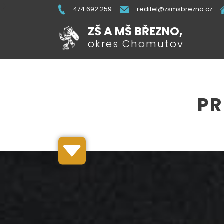
474 692 259
reditel@zsmsbrezno.cz
ZŠ A MŠ BŘEZNO,
okres Chomutov
PR