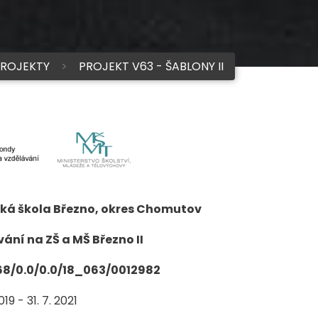
ROJEKTY
PROJEKT V63 - ŠABLONY II
ská škola Březno, okres Chomutov
ání na ZŠ a MŠ Březno II
3.68/0.0/0.0/18_063/0012982
019 - 31. 7. 2021